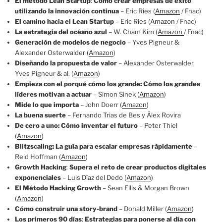
El método Lean Startup
:
Cómo crear empresas de éxito
utilizando la innovación continua
– Eric Ries (
Amazon
/ Fnac)
El camino hacia el Lean Startup
– Eric Ries (
Amazon
/ Fnac)
La estrategia del océano azul
– W. Cham Kim (
Amazon
/ Fnac)
Generación de modelos de negocio
– Yves Pigneur &
Alexander Osterwalder (
Amazon
)
Diseñando la propuesta de valor
– Alexander Osterwalder,
Yves Pigneur & al. (
Amazon
)
Empieza con el porqué cómo los grande: Cómo los grandes
líderes motivan a actuar
– Simon Sinek (
Amazon
)
Mide lo que importa
– John Doerr (
Amazon
)
La buena suerte
– Fernando Trias de Bes y Álex Rovira
De cero a uno: Cómo inventar el futuro
– Peter Thiel
(
Amazon
)
Blitzscaling: La guía para escalar empresas rápidamente
–
Reid Hoffman (
Amazon
)
Growth Hacking
:
Supera el reto de crear productos digitales
exponenciales
– Luis Díaz del Dedo (
Amazon
)
El Método Hacking Growth
– Sean Ellis & Morgan Brown
(
Amazon
)
Cómo construir una story-brand
– Donald Miller (
Amazon
)
Los primeros 90 días
:
Estrategias para ponerse al día con