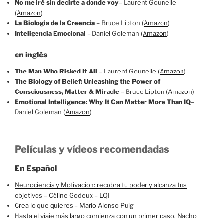
No me iré sin decirte a donde voy
– Laurent Gounelle
(
Amazon
)
La Biologia de la Creencia
– Bruce Lipton (
Amazon
)
Inteligencia Emocional
– Daniel Goleman (
Amazon
)
en inglés
The Man Who Risked It All
– Laurent Gounelle (
Amazon
)
The Biology of Belief: Unleashing the Power of
Consciousness, Matter & Miracle
– Bruce Lipton (
Amazon
)
Emotional Intelligence: Why It Can Matter More Than IQ
–
Daniel Goleman (
Amazon
)
Películas y v
í
deos recomendadas
En Español
Neurociencia y Motivacion: recobra tu poder y alcanza tus
objetivos – Céline Godeux – LQI
Crea lo que quieres – Mario Alonso Puig
Hasta el viaje más largo comienza con un primer paso. Nacho