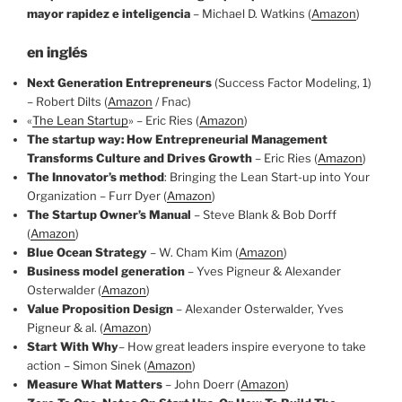
mayor rapidez e inteligencia
– Michael D. Watkins (
Amazon
)
en inglés
Next Generation Entrepreneurs
(Success Factor Modeling, 1)
– Robert Dilts (
Amazon
/ Fnac)
«
The Lean Startup
» – Eric Ries (
Amazon
)
The startup
way: How Entrepreneurial Management
Transforms Culture and Drives Growth
– Eric Ries (
Amazon
)
The Innovator’s method
: Bringing the Lean Start-up into Your
Organization – Furr Dyer (
Amazon
)
The Startup Owner’s Manual
– Steve Blank & Bob Dorff
(
Amazon
)
Blue Ocean Strategy
– W. Cham Kim (
Amazon
)
Business model generation
– Yves Pigneur & Alexander
Osterwalder (
Amazon
)
Value Proposition Design
– Alexander Osterwalder, Yves
Pigneur & al. (
Amazon
)
Start With Why
– How great leaders inspire everyone to take
action – Simon Sinek (
Amazon
)
Measure What Matters
– John Doerr (
Amazon
)