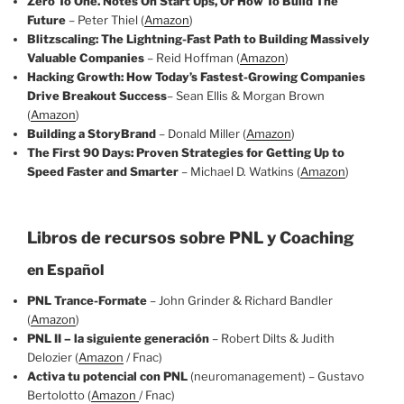
Zero To One. Notes On Start Ups, Or How To Build The
Future
– Peter Thiel (
Amazon
)
Blitzscaling: The Lightning-Fast Path to Building Massively
Valuable Companies
– Reid Hoffman (
Amazon
)
Hacking Growth: How Today’s Fastest-Growing Companies
Drive Breakout Success
– Sean Ellis & Morgan Brown
(
Amazon
)
Building a StoryBrand
– Donald Miller (
Amazon
)
The First 90 Days: Proven Strategies for Getting Up to
Speed Faster and Smarter
– Michael D. Watkins (
Amazon
)
Libros de recursos s
obre PNL y Coaching
en Español
PNL Trance-Formate
– John Grinder & Richard Bandler
(
Amazon
)
PNL II – la siguiente generación
– Robert Dilts & Judith
Delozier (
Amazon
/ Fnac)
Activa tu potencial con PNL
(neuromanagement) – Gustavo
Bertolotto (
Amazon
/ Fnac)