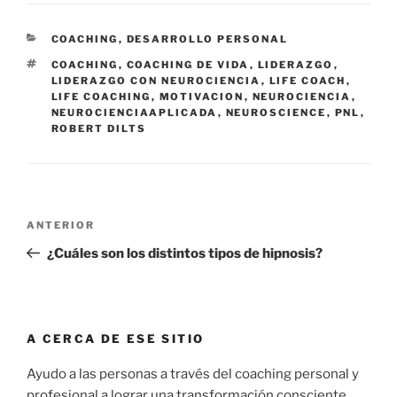
CATEGORÍAS
COACHING
,
DESARROLLO PERSONAL
ETIQUETAS
COACHING
,
COACHING DE VIDA
,
LIDERAZGO
,
LIDERAZGO CON NEUROCIENCIA
,
LIFE COACH
,
LIFE COACHING
,
MOTIVACION
,
NEUROCIENCIA
,
NEUROCIENCIAAPLICADA
,
NEUROSCIENCE
,
PNL
,
ROBERT DILTS
Navegación
Entrada
ANTERIOR
de
anterior:
¿Cuáles son los distintos tipos de hipnosis?
entradas
A CERCA DE ESE SITIO
Ayudo a las personas a través del coaching personal y
profesional a lograr una transformación consciente.