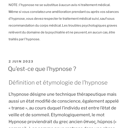
NOTE : l’hypnose ne se substitue à aucun avis ni traitement médical.
Même si vous constatez une amélioration prendant ou après vos séances
d’hypnose, vous devez respecter le traitement médical suivi, sauf sous
recommandation du corps médical. Les troubles psychologiques graves
relèvent du domaine de la psychiatrie et ne peuvent, en aucun cas, être
traités par l’hypnose.
PUBLIÉ
2 JUIN 2023
LE
Qu’est-ce que l’hypnose ?
Définition et étymologie de l’hypnose
L’hypnose désigne une technique thérapeutique mais
aussi un état modifié de conscience, également appelé
« transe », au cours duquel l’individu est entre l’état de
veille et de sommeil. Etymologiquement, le mot
Hypnose proviendrait du grec ancien ὕπνος, húpnos («