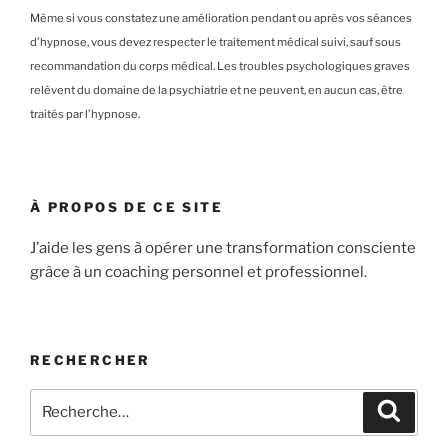
Même si vous constatez une amélioration pendant ou après vos séances
d’hypnose, vous devez respecter le traitement médical suivi, sauf sous
recommandation du corps médical. Les troubles psychologiques graves
relèvent du domaine de la psychiatrie et ne peuvent, en aucun cas, être
traités par l’hypnose.
À PROPOS DE CE SITE
J’aide les gens à opérer une transformation consciente
grâce à un coaching personnel et professionnel.
RECHERCHER
Recherche
Recher
pour
: