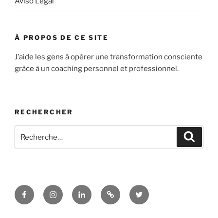
Aviso Legal
À PROPOS DE CE SITE
J’aide les gens à opérer une transformation consciente
grâce à un coaching personnel et professionnel.
RECHERCHER
Recherche
Recher
pour
:
Facebook
Instagram
LinkedIn
Substack
Twitter
–
Newsletter